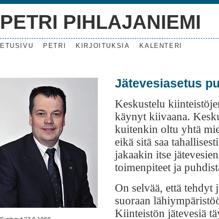
PETRI PIHLAJANIEMI
ETUSIVU
PETRI
KIRJOITUKSIA
KALENTERI
Jätevesiasetus p
Keskustelu kiinteistöje
käynyt kiivaana. Kesku
kuitenkin oltu yhtä mie
eikä sitä saa tahallise
jakaakin itse jätevesie
toimenpiteet ja puhdis
On selvää, että tehdyt 
suoraan lähiympäristö
Kiinteistön jätevesiä tä