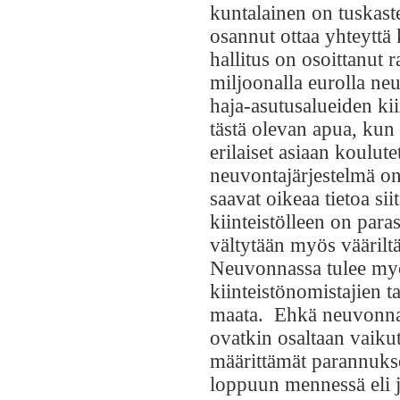
kuntalainen on tuskaste
osannut ottaa yhteyttä
hallitus on osoittanut 
miljoonalla eurolla ne
haja-asutusalueiden ki
tästä olevan apua, kun
erilaiset asiaan koulute
neuvontajärjestelmä on 
saavat oikeaa tietoa sii
kiinteistölleen on para
vältytään myös vääriltä 
Neuvonnassa tulee myö
kiinteistönomistajien t
maata. Ehkä neuvonna
ovatkin osaltaan vaikut
määrittämät parannuks
loppuun mennessä eli ja