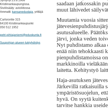
Syntynyt 23.8.1968
saadaan jatkossakin puh
Kristiinankaupungissa.
Siviilisääty: avioliitossa
muut lähivedet säilyvät
Ammatti:
kansanedustaja
, yrittäjä
Muutamia vuosia sitten
Carlsrontie 315
64100 Kristiinankaupunki
jätevesienpuhdistusjär
050 512 1952
asutusalueelle. Päätöks
petri.pihlajaniemi@eduskunta.fi
järvi, jonka veden toi
Suupohjan alueen tukiyhdistys
Nyt puhdistamo alkaa o
enää niin tehokkaasti k
pienpuhdistamoissa on 
markkinoilla vieläkään
laitetta. Kehitystyö lai
Haja-asutuksen jätevesi
Järkevillä ratkaisuilla
ympäristösuojelun, ett
hyvä. On syytä kuitenk
tarvitse hankkia useid