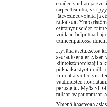
epäilee vanhan jäteves
tarpeellisuutta, voi py
jätevesineuvojalta ja e
ratkaisun. Ympäristöm
esittänyt useiden toime
voidaan helpottaa haja
toimeenpanossa ilmenn
Hyvänä asetuksessa ko
seurauksena erityisen 
kiinteistönomistajilla k
pitkäaikaistyöttömillä 
kunnalta viiden vuoden
vaatimusten noudattam
perusteltu. Myös yli 68
tullaan vapauttamaan a
Yhtenä haasteena asia